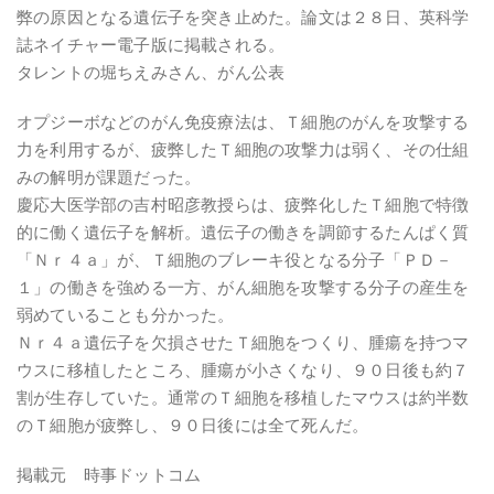
弊の原因となる遺伝子を突き止めた。論文は２８日、英科学
誌ネイチャー電子版に掲載される。
タレントの堀ちえみさん、がん公表
オプジーボなどのがん免疫療法は、Ｔ細胞のがんを攻撃する
力を利用するが、疲弊したＴ細胞の攻撃力は弱く、その仕組
みの解明が課題だった。
慶応大医学部の吉村昭彦教授らは、疲弊化したＴ細胞で特徴
的に働く遺伝子を解析。遺伝子の働きを調節するたんぱく質
「Ｎｒ４ａ」が、Ｔ細胞のブレーキ役となる分子「ＰＤ－
１」の働きを強める一方、がん細胞を攻撃する分子の産生を
弱めていることも分かった。
Ｎｒ４ａ遺伝子を欠損させたＴ細胞をつくり、腫瘍を持つマ
ウスに移植したところ、腫瘍が小さくなり、９０日後も約７
割が生存していた。通常のＴ細胞を移植したマウスは約半数
のＴ細胞が疲弊し、９０日後には全て死んだ。
掲載元 時事ドットコム