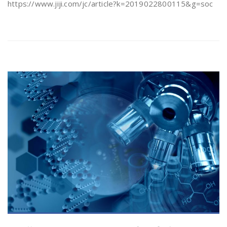
https://www.jiji.com/jc/article?k=2019022800115&g=soc