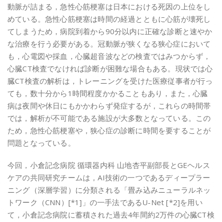
動脈が詰まる，急性心筋梗塞は日本における死因の上位をし
めている。急性心筋梗塞は時間の経過とともに心筋が壊死し
てしまうため，病院到着から90分以内に正確な診断と速やか
な治療を行う必要がある。冠動脈が狭くなる狭心症において
も，心電図や採血，心臓超音波などの検査ではみつからず，
心臓CT検査でなければ診断が困難な場合もある。現状では心
臓CT検査の解析は，トレーニングを受けた医療従事者が行っ
ても，数十分から1時間程度かかることもあり，また，心臓
病は夜間や休日にもかかわらず発症するが，これらの時間帯
では，解析が不可能である施設が大多数となっている。この
ため，急性心筋梗塞や，狭心症の診断に時間を要することが
問題となっている。
今回，小倉記念病院 循環器内科 山地杏平副部長とGEヘルス
ケアの共同研究チームは，AI技術の一つであるディープラー
ニング（深層学習）に分類される「畳み込みニューラルネッ
トワーク（CNN）[*1]」の一手法であるU-Net [*2]を用い
て，小倉記念病院に蓄積された過去4年間約2万件の心臓CT検