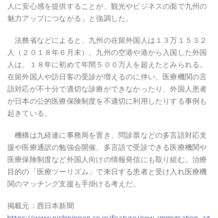
人に安心感を提供することが、観光やビジネスの面で九州の
魅力アップにつながる」と強調した。
法務省などによると、九州の在留外国人は１３万１５３２
人（２０１８年６月末）。九州の空港や港から入国した外国
人は、１８年に初めて年間５００万人を超えたとみられる。
在留外国人や訪日客の受診が増えるのに伴い、医療機関の言
語対応が不十分で適切な診療ができなかったり、外国人患者
が日本の公的医療保険制度を不適切に利用したりする事例も
起きている。
機構は九経連に事務局を置き、問診票などの多言語対応支
援や医療通訳の勉強会開催、多言語で受診できる医療機関や
医療保険制度など外国人向けの情報発信にも取り組む。治療
目的の「医療ツーリズム」で来日する患者と受け入れ医療機
関のマッチング支援も手掛ける考えだ。
掲載元：西日本新聞
https://www.nishinippon.co.jp/feature/new_immigration_ag