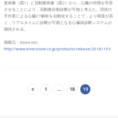
査画像（図1）と冠動脈画像（図2）から，心臓の特徴を学習
させることにより，冠動脈自動診断が可能と考えた。現状の
手作業による心臓CT解析を自動化することで，より精度が高
く，リアルタイムに診断が可能となる心臓病診断システムが
期待される。
掲載元：innavi net
http://www.innervision.co.jp/products/release/20181103
投
1
…
18
19
稿
の
ペ