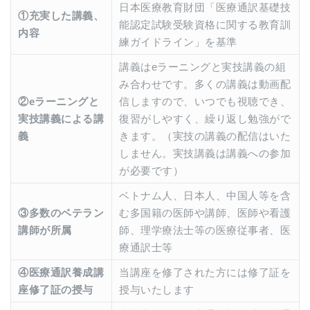
日本医療教育財団「医療通訳基礎技
①充実した講義、
能認定試験受験資格に関する教育訓
内容
練ガイドライン」を基準
講義はeラーニングと実技講義の組
み合わせです。多くの講義は動画配
②eラーニングと
信しますので、いつでも視聴でき、
実技講義による講
復習がしやすく、繰り返し勉強がで
義
きます。（実技の講義の配信はいた
しません。実技講義は講義への参加
が必要です）
ベトナム人、日本人、中国人等を含
③多数のベテラン
む多国籍の医師や講師、医師や看護
講師が所属
師、理学療法士等の医療従事者、医
療通訳士等
④医療通訳養成講
当講座を修了された方には修了証を
座修了証の授与
授与いたします