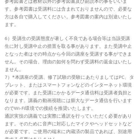
参考図書とは教材以外の参考図書及び副読本の事をいいま
す。参考図書は受講料には含まれておりませんので、必要な
方は各自で購入してください。参考図書の案内は別途いたし
ます。
6）受講生の受講態度が著しく不良である場合等は当該受講
生に対し受講中止の措置を取る事があります。また受講中止
となった者はその時点から今回の講座を受講する事ができま
せん。その場合、理由の如何を問わず受講料の返金はいたし
ません。
7）*本講座の受講、修了試験の受験にあたりましてはPC、タ
ブレット、またはスマートフォンなどのインターネット環境
が必要です。また受講にかかるデータ通信料は受講者負担と
なります。講義の動画視聴には膨大なデータ通信を行います
のでWi-Fi環境での接続を推奨いたします。
通訳実技の講義では実際に通訳を行っていただく必要があり
ます。そのために音声に対応したマイクやヘッドセットなど
が必要です。ご使用の端末に内蔵済の製品であれば、別途用