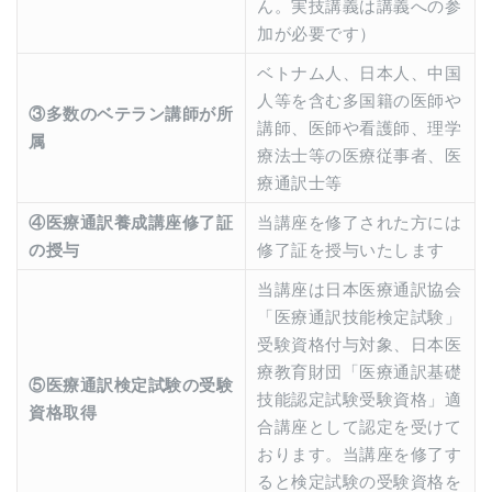
ん。実技講義は講義への参
加が必要です）
ベトナム人、日本人、中国
人等を含む多国籍の医師や
③多数のベテラン講師が所
講師、医師や看護師、理学
属
療法士等の医療従事者、医
療通訳士等
④医療通訳養成講座修了証
当講座を修了された方には
の授与
修了証を授与いたします
当講座は日本医療通訳協会
「医療通訳技能検定試験」
受験資格付与対象、日本医
療教育財団「医療通訳基礎
⑤医療通訳検定試験の受験
技能認定試験受験資格」適
資格取得
合講座として認定を受けて
おります。当講座を修了す
ると検定試験の受験資格を