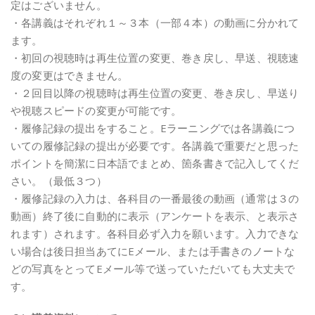
定はございません。
・各講義はそれぞれ１～３本（一部４本）の動画に分かれて
ます。
・初回の視聴時は再生位置の変更、巻き戻し、早送、視聴速
度の変更はできません。
・２回目以降の視聴時は再生位置の変更、巻き戻し、早送り
や視聴スピードの変更が可能です。
・履修記録の提出をすること。Eラーニングでは各講義につ
いての履修記録の提出が必要です。各講義で重要だと思った
ポイントを簡潔に日本語でまとめ、箇条書きで記入してくだ
さい。（最低３つ）
・履修記録の入力は、各科目の一番最後の動画（通常は３の
動画）終了後に自動的に表示（アンケートを表示、と表示さ
れます）されます。各科目必ず入力を願います。入力できな
い場合は後日担当あてにEメール、または手書きのノートな
どの写真をとってEメール等で送っていただいても大丈夫で
す。