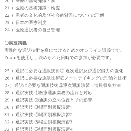
20 ）医療の基礎知識・薬
21 ）医療の基礎知識・検査
22 ）患者の文化的及び社会的背景についての理解
23 ）日本の医療制度
24 ）医療通訳者の自己管理
〇実技講義
実践的な通訳技術を身につけるためのオンライン講義です。
Zoomを使用し、決められた日時での参加が必要です。
25 ）通訳に必要な通訳技術① 逐次通訳及び通訳能力の強化
26 ）通訳に必要な通訳技術②ノートテイキングの理論と技術
27）通訳に必要な通訳技術③逐次通訳演習・情報収集方法
28 ）通訳実技 ①医療通訳業務の流れと対応
29 ）通訳実技 ②通訳の立ち位置とその影響
30 ）通訳実技 ③場面別模擬演習1
31 ）通訳実技 ④場面別模擬演習2
32 ）通訳実技 ⑤場面別模擬演習3
33 ）通訳実技 ⑥場面別模擬演習4