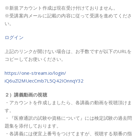
※新規アカウント作成は現在受け付けておりません。
※受講案内メールに記載の内容に従って受講を進めてくださ
い。
ログイン
上記のリンクが開けない場合は、
お手数ですが以下のURLを
コピーしてお使いください。
https://one-stream.io/login/
iQ6uZl2MUecCmb7L5Q42IOnnqY32
２）講義動画の視聴
・アカウントを作成しましたら、各講義の動画を視聴頂けま
す。
・『医療通訳の試験や資格について』には検定試験の過去問
題集を添付しております。
・各講義には便宜上番号をつけてますが、視聴する順番の指