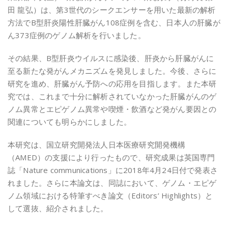
田 龍弘）は、第3世代のシークエンサーを用いた最新の解析
方法でB型肝炎陽性肝臓がん108症例を含む、日本人の肝臓が
ん373症例のゲノム解析を行いました。
その結果、B型肝炎ウイルスに感染後、肝炎から肝臓がんに
至る新たな発がんメカニズムを発見しました。今後、さらに
研究を進め、肝臓がん予防への応用を目指します。また本研
究では、これまで十分に解析されていなかった肝臓がんのゲ
ノム異常とエピゲノム異常や喫煙・飲酒など発がん要因との
関連についても明らかにしました。
本研究は、国立研究開発法人日本医療研究開発機構
（AMED）の支援により行ったもので、研究成果は英国専門
誌「Nature communications」に2018年4月24日付で発表さ
れました。さらに本論文は、同誌において、ゲノム・エピゲ
ノム領域における特筆すべき論文（Editors’ Highlights）と
して選抜、紹介されました。