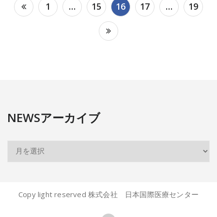
投
1
…
15
16
17
…
19
稿
の
ペ
ー
ジ
送
り
NEWSアーカイブ
Copy light reserved 株式会社 日本国際医療センター