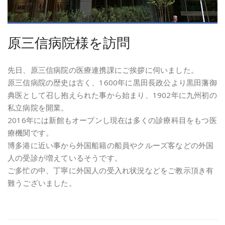
原三信病院様を訪問
先日、原三信病院の医療連携課にご挨拶に伺いました。
原三信病院の歴史は古く、1600年に黒田長政公より黒田藩御
典医として召し抱えられた事から始まり、1902年に九州初の
私立病院を開業。
2016年には新館もオープンし現在は多くの診療科目をもつ医
療機関です。
博多港に近い事から外国船籍の船員やクルーズ客などの外国
人の受診が増えているそうです。
ご多忙の中、丁寧に外国人の受入れ状況などをご教示頂き有
難うございました。