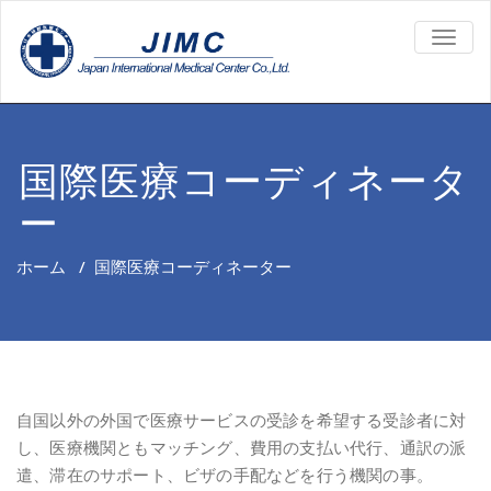
TOGG
NAVIG
国際医療コーディネータ
ー
ホーム
/
国際医療コーディネーター
自国以外の外国で医療サービスの受診を希望する受診者に対
し、医療機関ともマッチング、費用の支払い代行、通訳の派
遣、滞在のサポート、ビザの手配などを行う機関の事。