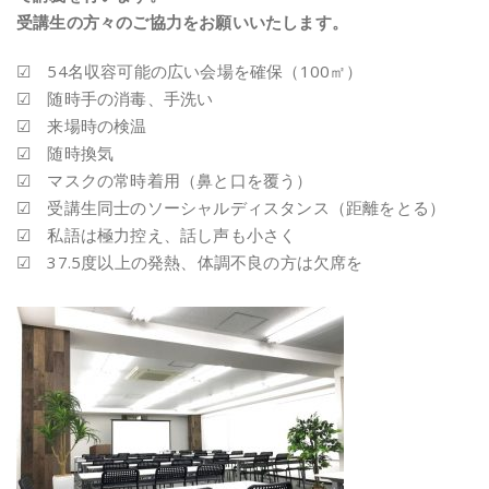
受講生の方々のご協力をお願いいたします。
☑ 54名収容可能の広い会場を確保（100㎡）
☑ 随時手の消毒、手洗い
☑ 来場時の検温
☑ 随時換気
☑ マスクの常時着用（鼻と口を覆う）
☑ 受講生同士のソーシャルディスタンス（距離をとる）
☑ 私語は極力控え、話し声も小さく
☑ 37.5度以上の発熱、体調不良の方は欠席を