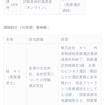
課
試験直前対策講座
10/4
（医療通訳
外
（オンライン）
講師）
講師紹介（50音順、敬称略）
名前
担当講義
経歴
株式会社 キリ 代
表取締役 医療通訳養成
講座本科終了、医療通
訳技能検定1級、企業
患者の文化的
暁 キリ
のビジネス通訳・翻訳
社、会的背景に
（医療通
などの通訳業務に長年
ついての理解。
訳士）
携わり、現在フリーラ
通訳実技
ンス医療通訳士として
も活躍。 ・国家資格宅
地建物取引士、関連業