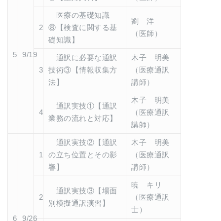
医療の基礎知識
劉 洋
2
⑧【検査に関する基
（医師）
礎知識】
5
9/19
通訳に必要な通訳
木子 明美
3
技術③【情報収集方
（医療通訳
法】
講師）
木子 明美
通訳実技①【通訳
4
（医療通訳
業務の流れと対応】
講師）
通訳実技②【通訳
木子 明美
1
の立ち位置とその影
（医療通訳
響】
講師）
暁 キリ
通訳実技③【場面
2
（医療通訳
別模擬通訳演習】
士）
6
9/26