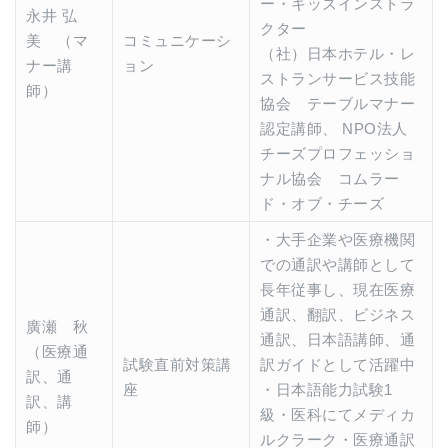
ー・キッズインストラ
永井 弘
クター
美 （マ
コミュニケーシ
（社）日本ホテル・レ
ナー講
ョン
ストランサービス技能
師）
協会 テーブルマナー
認定講師、 NPO法人
チーズプロフェッショ
ナル協会 コムラー
ド・オブ・チーズ
・大手企業や医療機関
での通訳や講師として
長年従事し、現在医療
通訳、翻訳、ビジネス
廣瀬 秋
通訳、日本語講師、通
（医療通
試験直前対策講
訳ガイドとして活躍中
訳、通
座
・日本語能力試験1
訳、講
級・医科にてメディカ
師）
ルクラーク・医療通訳