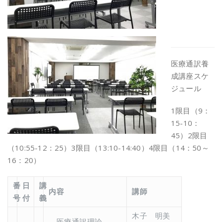
医療通訳養
成講座スケ
ジュール
1限目（9：
15-10：
45）2限目
（10:55-12：25）3限目（13:10-14:40）4限目（14：50～
16：20）
番
日
講
内容
講師
号
付
義
木子 明美
医療通訳理論