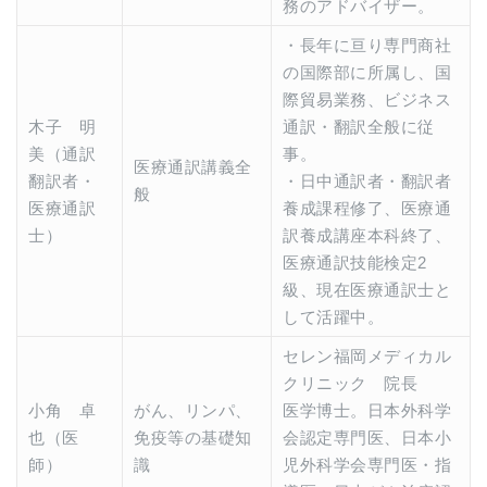
務のアドバイザー。
・長年に亘り専門商社
の国際部に所属し、国
際貿易業務、ビジネス
木子 明
通訳・翻訳全般に従
美（通訳
事。
医療通訳講義全
翻訳者・
・日中通訳者・翻訳者
般
医療通訳
養成課程修了、医療通
士）
訳養成講座本科終了、
医療通訳技能検定2
級、現在医療通訳士と
して活躍中。
セレン福岡メディカル
クリニック 院長
小角 卓
がん、リンパ、
医学博士。日本外科学
也（医
免疫等の基礎知
会認定専門医、日本小
師）
識
児外科学会専門医・指