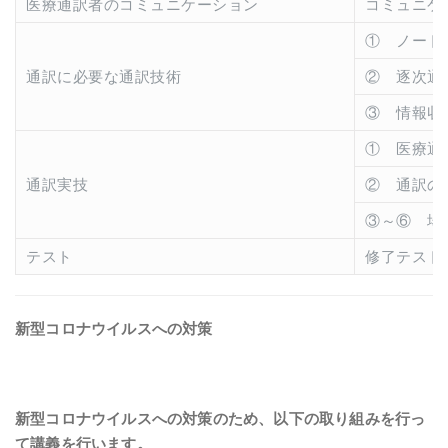
医療通訳者のコミュニケーション
コミュニケ
① ノート
通訳に必要な通訳技術
② 逐次通
③ 情報収
① 医療通
通訳実技
② 通訳の
③～⑥ 場
テスト
修了テスト
新型コロナウイルス
への
対策
新型コロナウイルス
への
対策
のため、以下の
取り組みを行っ
て講義を
行います。