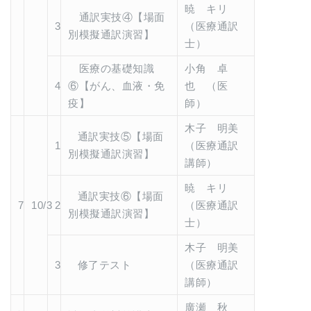
暁 キリ
通訳実技④【場面
3
（医療通訳
別模擬通訳演習】
士）
医療の基礎知識
小角 卓
4
⑥【がん、血液・免
也 （医
疫】
師）
木子 明美
通訳実技⑤【場面
1
（医療通訳
別模擬通訳演習】
講師）
暁 キリ
通訳実技⑥【場面
7
10/3
2
（医療通訳
別模擬通訳演習】
士）
木子 明美
3
修了テスト
（医療通訳
講師）
廣瀬 秋