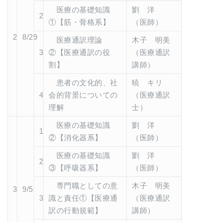
医療の基礎知識
劉 洋
2
①【筋・骨格系】
（医師）
2
8/29
医療通訳理論
木子 明美
3
②【医療通訳の役
（医療通訳
割】
講師）
患者の文化的、社
暁 キリ
4
会的背景についての
（医療通訳
理解
士）
医療の基礎知識
劉 洋
1
②【消化器系】
（医師）
医療の基礎知識
劉 洋
2
③【呼吸器系】
（医師）
専門職としての意
木子 明美
3
9/5
3
識と責任①【医療通
（医療通訳
訳の行動規範】
講師）