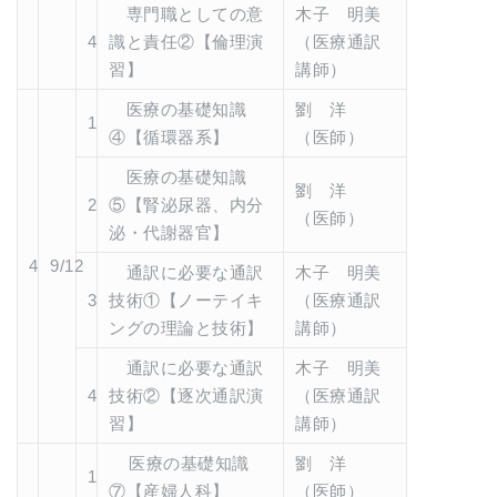
専門職としての意
木子 明美
4
識と責任②【倫理演
（医療通訳
習】
講師）
医療の基礎知識
劉 洋
1
④【循環器系】
（医師）
医療の基礎知識
劉 洋
2
⑤【腎泌尿器、内分
（医師）
泌・代謝器官】
4
9/12
通訳に必要な通訳
木子 明美
3
技術①【ノーテイキ
（医療通訳
ングの理論と技術】
講師）
通訳に必要な通訳
木子 明美
4
技術②【逐次通訳演
（医療通訳
習】
講師）
医療の基礎知識
劉 洋
1
⑦【産婦人科】
（医師）