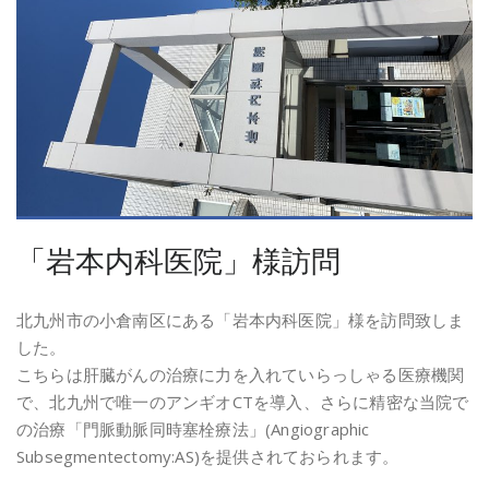
「岩本内科医院」様訪問
北九州市の小倉南区にある「岩本内科医院」様を訪問致しま
した。
こちらは肝臓がんの治療に力を入れていらっしゃる医療機関
で、北九州で唯一のアンギオCTを導入、さらに精密な当院で
の治療「門脈動脈同時塞栓療法」(Angiographic
Subsegmentectomy:AS)を提供されておられます。