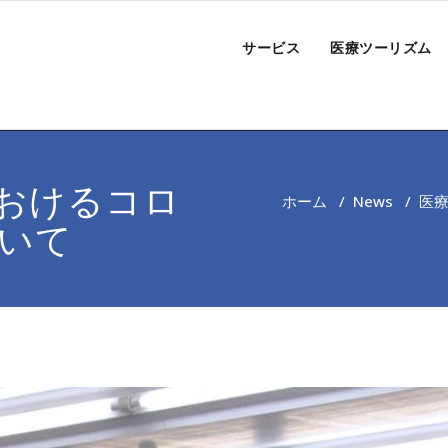
サービス
医療ツーリズム
おけるコロ
ホーム
/
News
/
医
いて