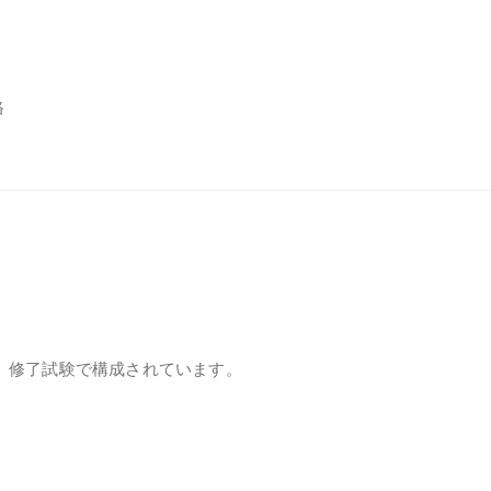
。
格
。
）、修了試験で構成されています。